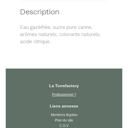
Description
Eau gazéifiée, sucre pure canne,
arômes naturels, colorants naturels,
acide citrique.
La Torrefactory
Professionnel ?
Liens annexes
Mentions légales
Plan du site
C.G.V