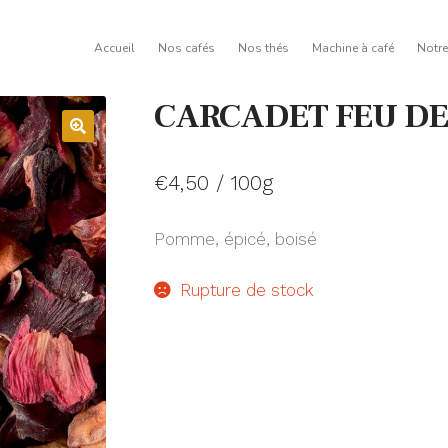
Accueil
Nos cafés
Nos thés
Machine à café
Notr
CARCADET FEU DE
€
4,50
/ 100g
Pomme, épicé, boisé
Rupture de stock