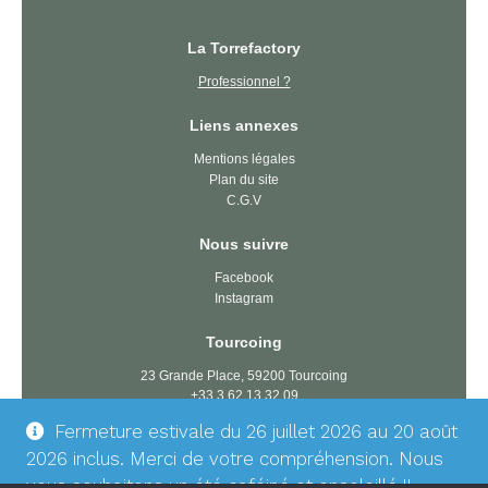
La Torrefactory
Professionnel ?
Liens annexes
Mentions légales
Plan du site
C.G.V
Nous suivre
Facebook
Instagram
Tourcoing
23 Grande Place, 59200 Tourcoing
+33 3 62 13 32 09
tourcoing@latorrefactory.com
Fermeture estivale du 26 juillet 2026 au 20 août
2026 inclus. Merci de votre compréhension. Nous
Dunkerque
vous souhaitons un été caféiné et ensoleillé !!