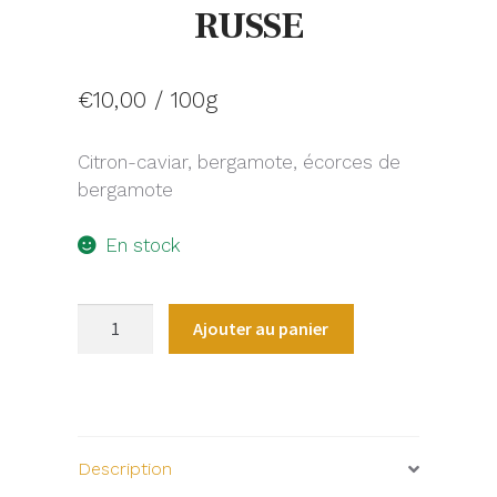
RUSSE
€
10,00
/ 100g
Citron-caviar, bergamote, écorces de
bergamote
En stock
quantité
Ajouter au panier
de
GRAND
GOÛT
RUSSE
Description