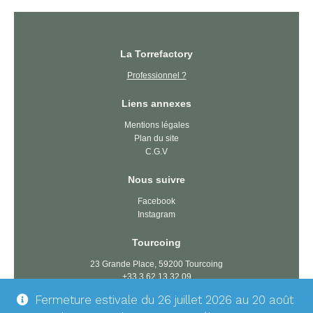
La Torrefactory
Professionnel ?
Liens annexes
Mentions légales
Plan du site
C.G.V
Nous suivre
Facebook
Instagram
Tourcoing
23 Grande Place, 59200 Tourcoing
+33 3 62 13 32 09
tourcoing@latorrefactory.com
Fermeture estivale du 26 juillet 2026 au 20 août