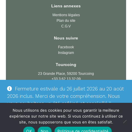
Liens annexes
Mentions légales
Plan du site
C.G.V
Nous suivre
Facebook
Instagram
Tourcoing
23 Grande Place, 59200 Tourcoing
+33 3 62 13 32 09
tourcoing@latorrefactory.com
Fermeture estivale du 26 juillet 2026 au 20 août
2026 inclus. Merci de votre compréhension. Nous
Dunkerque
vous souhaitons un été caféiné et ensoleillé !!
74 rue du président Wilson, 59140 Dunkerque
Ignorer
Nous utilisons des cookies pour vous garantir la meilleure
+33 3 61 17 54 78
expérience sur notre site web. Si vous continuez à utiliser ce
dunkerque@latorrefactory.com
site, nous supposerons que vous en êtes satisfait.
OK
Non
Politique de confidentialité