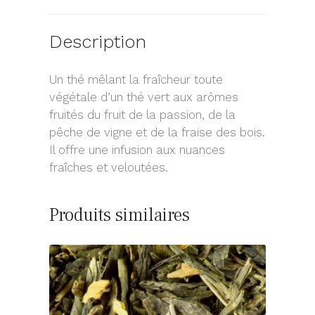
Description
Un thé mêlant la fraîcheur toute
végétale d’un thé vert aux arômes
fruités du fruit de la passion, de la
pêche de vigne et de la fraise des bois.
Il offre une infusion aux nuances
fraîches et veloutées.
Produits similaires