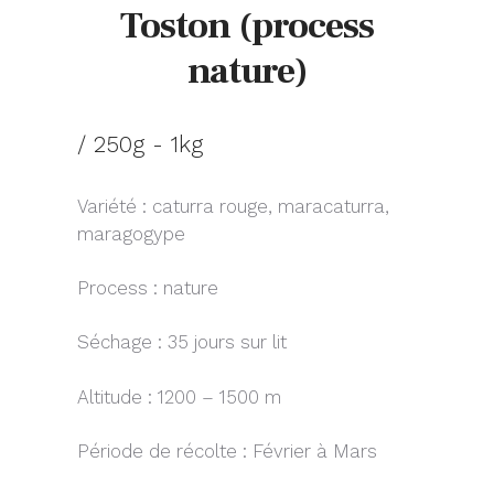
Toston (process
nature)
/ 250g - 1kg
Variété : caturra rouge, maracaturra,
maragogype
Process : nature
Séchage : 35 jours sur lit
Altitude : 1200 – 1500 m
Période de récolte : Février à Mars