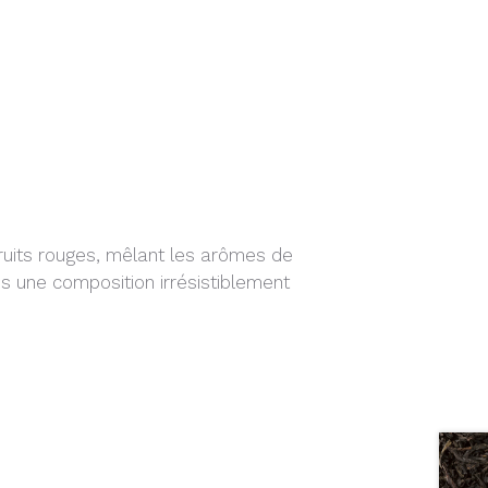
ruits rouges, mêlant les arômes de
ns une composition irrésistiblement