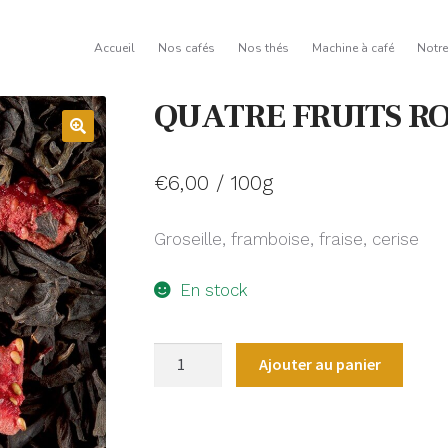
Accueil
Nos cafés
Nos thés
Machine à café
Notr
QUATRE FRUITS R
€
6,00
/ 100g
Groseille, framboise, fraise, cerise
En stock
quantité
Ajouter au panier
de
QUATRE
FRUITS