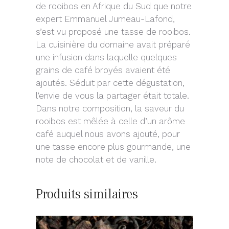
de rooibos en Afrique du Sud que notre
expert Emmanuel Jumeau-Lafond,
s’est vu proposé une tasse de rooibos.
La cuisinière du domaine avait préparé
une infusion dans laquelle quelques
grains de café broyés avaient été
ajoutés. Séduit par cette dégustation,
l’envie de vous la partager était totale.
Dans notre composition, la saveur du
rooibos est mêlée à celle d’un arôme
café auquel nous avons ajouté, pour
une tasse encore plus gourmande, une
note de chocolat et de vanille.
Produits similaires