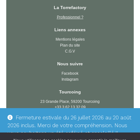
La Torrefactory
Professionnel ?
Liens annexes
Mentions légales
Plan du site
C.G.V
Nous suivre
Facebook
Instagram
Tourcoing
23 Grande Place, 59200 Tourcoing
+33 3 62 13 32 09
tourcoing@latorrefactory.com
Fermeture estivale du 26 juillet 2026 au 20 août
2026 inclus. Merci de votre compréhension. Nous
Dunkerque
vous souhaitons un été caféiné et ensoleillé !!
74 rue du président Wilson, 59140 Dunkerque