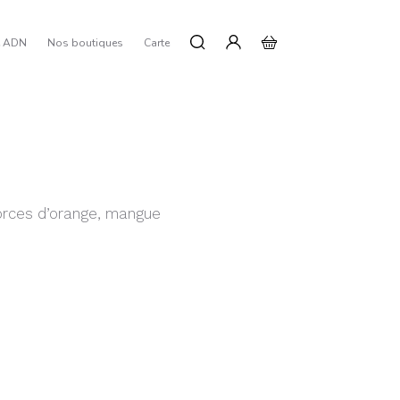
e ADN
Nos boutiques
Carte
A
rces d’orange, mangue