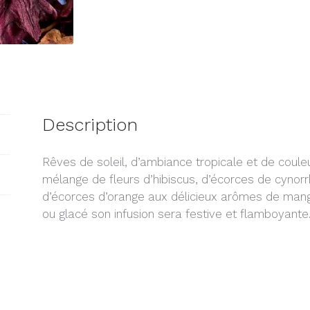
Description
Rêves de soleil, d’ambiance tropicale et de cou
mélange de fleurs d’hibiscus, d’écorces de cyn
d’écorces d’orange aux délicieux arômes de mangu
ou glacé son infusion sera festive et flamboyante