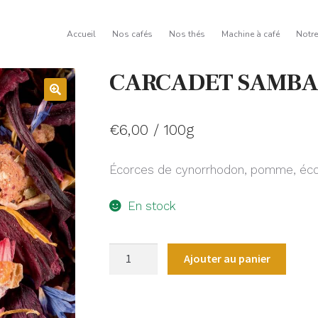
Accueil
Nos cafés
Nos thés
Machine à café
Notr
CARCADET SAMB
€
6,00
/ 100g
Écorces de cynorrhodon, pomme, éco
En stock
quantité
Ajouter au panier
de
CARCADET
SAMBA