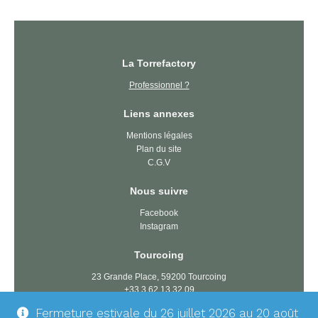
La Torrefactory
Professionnel ?
Liens annexes
Mentions légales
Plan du site
C.G.V
Nous suivre
Facebook
Instagram
Tourcoing
23 Grande Place, 59200 Tourcoing
+33 3 62 13 32 09
tourcoing@latorrefactory.com
Fermeture estivale du 26 juillet 2026 au 20 août