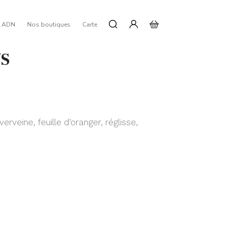
e ADN
Nos boutiques
Carte
US
rveine, feuille d’oranger, réglisse,