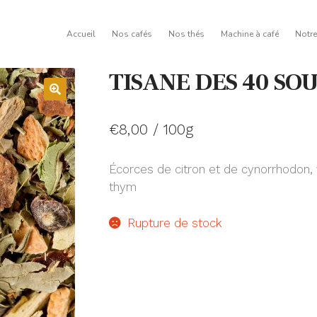
Accueil
Nos cafés
Nos thés
Machine à café
Notr
TISANE DES 40 SO
€
8,00
/ 100g
Écorces de citron et de cynorrhodon, ve
thym
Rupture de stock