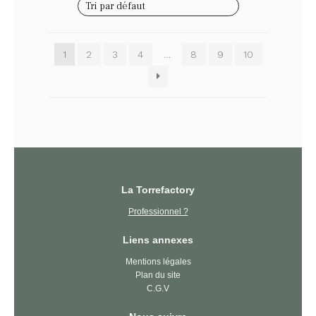
1
2
3
4
…
8
9
10
La Torrefactory
Professionnel ?
Liens annexes
Mentions légales
Plan du site
C.G.V