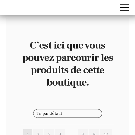
C’est ici que vous
pouvez parcourir les
produits de cette
boutique.
1
2
3
4
…
8
9
10