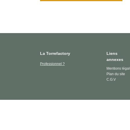
La Torrefactory
Liens
annexes
Professionnel ?
Mentions léga
Plan du site
C.G.V