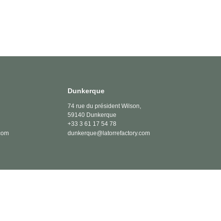
Dunkerque
74 rue du président Wilson,
59140 Dunkerque
+33 3 61 17 54 78
.com
dunkerque@latorrefactory.com