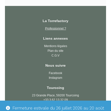
La Torrefactory
Professionnel ?
Liens annexes
Mentions légales
Plan du site
C.G.V
Nous suivre
Facebook
Instagram
Tourcoing
23 Grande Place, 59200 Tourcoing
+33 3 62 13 32 09
tourcoing@latorrefactory.com
Fermeture estivale du 26 juillet 2026 au 20 août