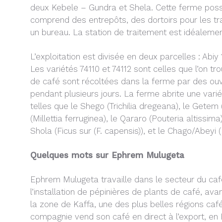
deux Kebele – Gundra et Shela. Cette ferme possèd
comprend des entrepôts, des dortoirs pour les tra
un bureau. La station de traitement est idéaleme
L’exploitation est divisée en deux parcelles : Abiy 
Les variétés 74110 et 74112 sont celles que l’on tr
de café sont récoltées dans la ferme par des ouvr
pendant plusieurs jours. La ferme abrite une var
telles que le Shego (Trichilia dregeana), le Getem (
(Millettia ferruginea), le Qararo (Pouteria altissim
Shola (Ficus sur (F. capensis)), et le Chago/Abeyi
Quelques mots sur Ephrem Mulugeta
Ephrem Mulugeta travaille dans le secteur du ca
l’installation de pépinières de plants de café, a
la zone de Kaffa, une des plus belles régions caf
compagnie vend son café en direct à l’export, e