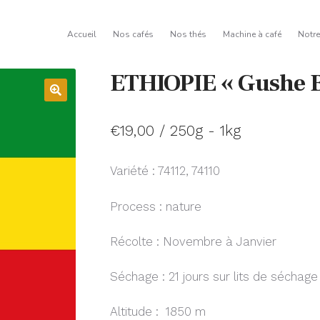
Accueil
Nos cafés
Nos thés
Machine à café
Notr
ETHIOPIE « Gushe 
€
19,00
/ 250g - 1kg
Variété : 74112, 74110
Process : nature
Récolte : Novembre à Janvier
Séchage : 21 jours sur lits de séchage
Altitude : 1850 m