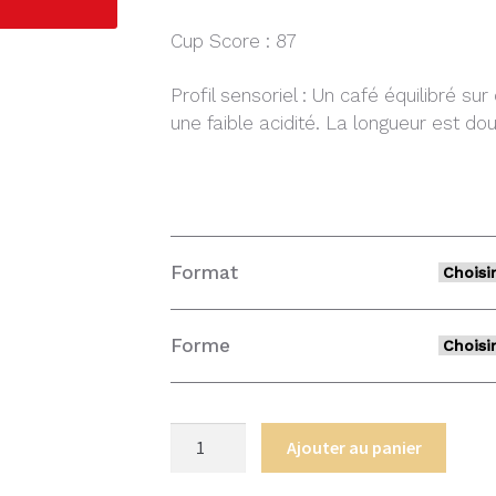
Cup Score : 87
Profil sensoriel : Un café équilibré su
une faible acidité. La longueur est d
Format
Forme
quantité
Ajouter au panier
de
ETHIOPIE