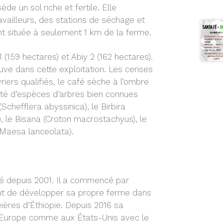
e un sol riche et fertile. Elle
vailleurs, des stations de séchage et
nt située à seulement 1 km de la ferme.
1 (159 hectares) et Abiy 2 (162 hectares).
ouve dans cette exploitation. Les cerises
iers qualifiés, le café sèche à l’ombre
iété d’espèces d’arbres bien connues
Schefflera abyssinica), le Birbira
a), le Bisana (Croton macrostachyus), le
 (Maesa lanceolata).
fé depuis 2001. Il a commencé par
vant de développer sa propre ferme dans
éières d’Éthiopie. Depuis 2016 sa
n Europe comme aux États-Unis avec le