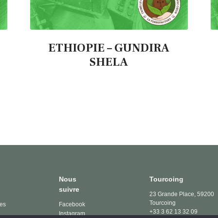
ETHIOPIE – GUNDIRA
SHELA
Nous
Tourcoing
suivre
23 Grande Place, 59200
Tourcoing
les
Facebook
+33 3 62 13 32 09
Instagram