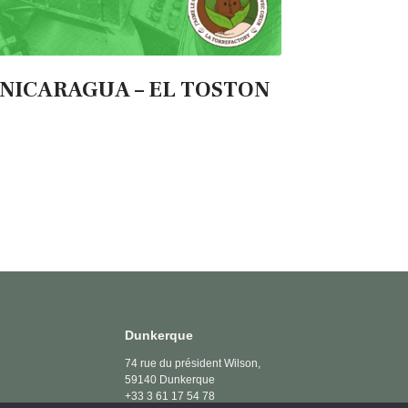
NICARAGUA – EL TOSTON
Dunkerque
74 rue du président Wilson,
59140 Dunkerque
+33 3 61 17 54 78