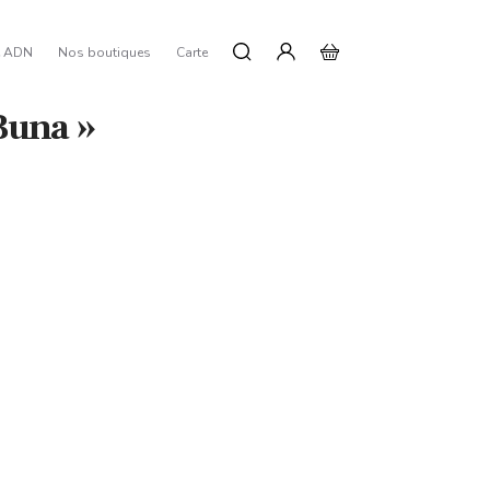
e ADN
Nos boutiques
Carte
Buna »