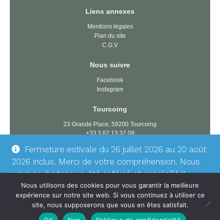
Liens annexes
Mentions légales
Plan du site
C.G.V
Nous suivre
Facebook
Instagram
Tourcoing
23 Grande Place, 59200 Tourcoing
+33 3 62 13 32 09
tourcoing@latorrefactory.com
Fermeture estivale du 26 juillet 2026 au 20 août
2026 inclus. Merci de votre compréhension. Nous
Dunkerque
vous souhaitons un été caféiné et ensoleillé !!
74 rue du président Wilson, 59140 Dunkerque
Ignorer
Nous utilisons des cookies pour vous garantir la meilleure
+33 3 61 17 54 78
expérience sur notre site web. Si vous continuez à utiliser ce
dunkerque@latorrefactory.com
site, nous supposerons que vous en êtes satisfait.
OK
Non
Politique de confidentialité