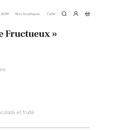
e ADN
Nos boutiques
Carte
e Fructueux »
ure
ocolaté et fruité