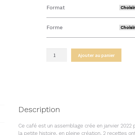
Format
Forme
quantité
Ajouter au panier
de
Mélange
Maison
"Le
Fructueux"
Description
Ce café est un assemblage crée en janvier 2022
la petite histoire, en pleine création, 2 recettes on