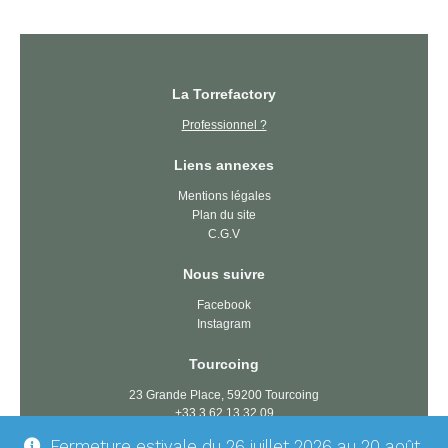
La Torrefactory
Professionnel ?
Liens annexes
Mentions légales
Plan du site
C.G.V
Nous suivre
Facebook
Instagram
Tourcoing
23 Grande Place, 59200 Tourcoing
+33 3 62 13 32 09
tourcoing@latorrefactory.com
Fermeture estivale du 26 juillet 2026 au 20 août