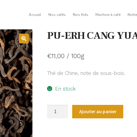
Accueil
Nos cafés
Nos thés
Machine à café
Notr
PU-ERH CANG YU
€
11,00
/ 100g
Thé de Chine, note de sous-bois.
En stock
quantité
Ajouter au panier
de
PU-
ERH