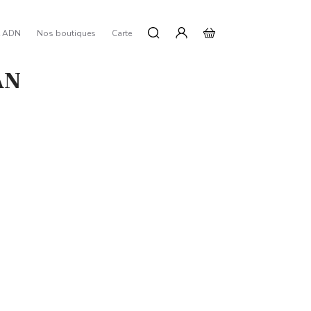
e ADN
Nos boutiques
Carte
AN