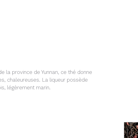
de la province de Yunnan, ce thé donne
s, chaleureuses. La liqueur possède
is, légèrement marin.