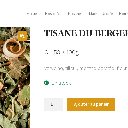
Accueil
Nos cafés
Nos thés
Machine à café
Notr
TISANE DU BERGE
€
11,50
/ 100g
Verveine, tilleul, menthe poivrée, fleur
En stock
quantité
Ajouter au panier
de
TISANE
DU