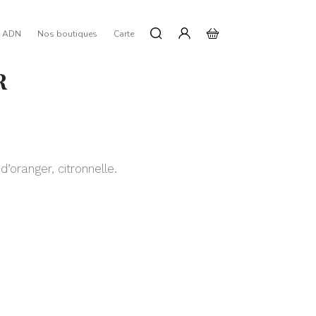
e ADN
Nos boutiques
Carte
R
 d’oranger, citronnelle.