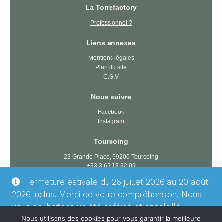
La Torrefactory
Professionnel ?
Liens annexes
Mentions légales
Plan du site
C.G.V
Nous suivre
Facebook
Instagram
Tourcoing
23 Grande Place, 59200 Tourcoing
+33 3 62 13 32 09
tourcoing@latorrefactory.com
Fermeture estivale du 26 juillet 2026 au 20 août
2026 inclus. Merci de votre compréhension. Nous
Dunkerque
vous souhaitons un été caféiné et ensoleillé !!
74 rue du président Wilson, 59140 Dunkerque
Ignorer
Nous utilisons des cookies pour vous garantir la meilleure
+33 3 61 17 54 78