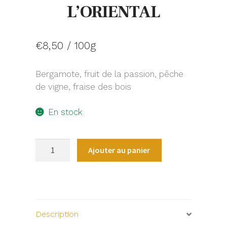
L’ORIENTAL
€
8,50
/ 100g
Bergamote, fruit de la passion, pêche
de vigne, fraise des bois
En stock
quantité
Ajouter au panier
de
ROOIBOS
L’ORIENTAL
Description