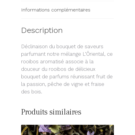
Informations complémentaires
Description
Déclinaison du bouquet de saveurs
parfumant notre mélange L’Ôriental, ce
rooibos aromatisé associe à la
douceur du rooibos de délicieux
bouquet de parfums réunissant fruit de
la passion, pêche de vigne et fraise
des bois.
Produits similaires