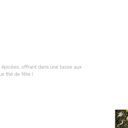
 épicées, offrant dans une tasse aux
ux thé de fête !