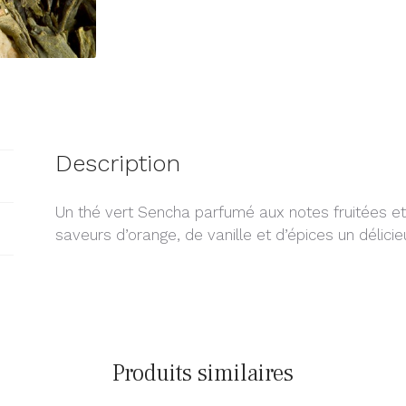
Description
Un thé vert Sencha parfumé aux notes fruitées et
saveurs d’orange, de vanille et d’épices un délicie
Produits similaires