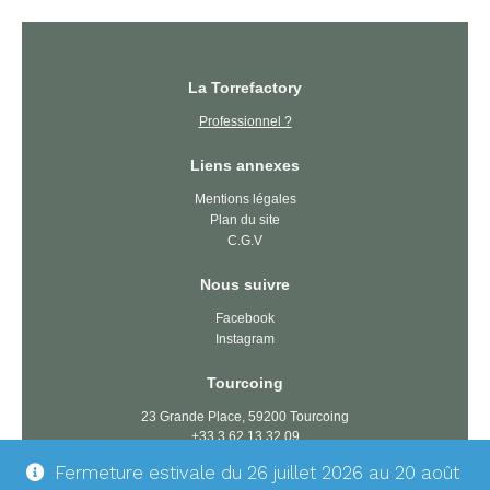
La Torrefactory
Professionnel ?
Liens annexes
Mentions légales
Plan du site
C.G.V
Nous suivre
Facebook
Instagram
Tourcoing
23 Grande Place, 59200 Tourcoing
+33 3 62 13 32 09
tourcoing@latorrefactory.com
Fermeture estivale du 26 juillet 2026 au 20 août