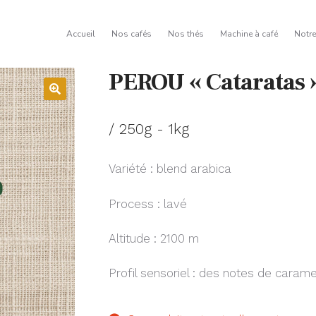
Accueil
Nos cafés
Nos thés
Machine à café
Notr
PEROU « Cataratas 
/ 250g - 1kg
Variété : blend arabica
Process : lavé
Altitude : 2100 m
Profil sensoriel : des notes de caramel